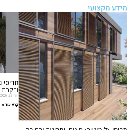
מידע מקצועי
תריסי ג
ובקרת א
יולי 29, 2026
קרא עוד »
תריסי אלומיניום: סוגים, יתרונות ובחירה