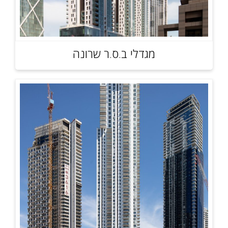
מגדלי ב.ס.ר שרונה