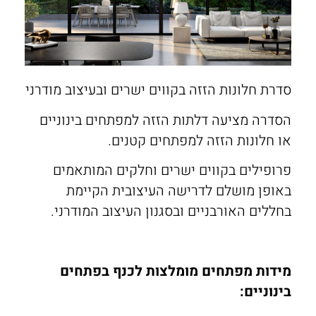
חלונות בלגים
בנייה רוויה
VILLAGE
ALUG Masters
חלונות מינימל
מגדלי משרדים
LOFT
בלוג
חלונות ציר
פרוייקטים שונים
FRAME
מן התקשורת
סדרת חלונות הזזה בקווים ישרים ובעיצוב מודרני
חלונות הזזה
FRAMELESS
Innovation
הסדרה מציעה דלתות הזזה למפתחים בינוניים
חלונות קיפ
צרו קשר
או חלונות הזזה למפתחים קטנים.
חלונות דריי קיפ
אדריכלים
פרופילים בקווים ישרים וחלקים המותאמים
באופן מושלם לדרישה העיצובית הקיימת
בחללים האורבניים ובסגנון העיצוב המודרני.
מידות מפתחים מומלצות לכנף בפתחים
בינוניים: