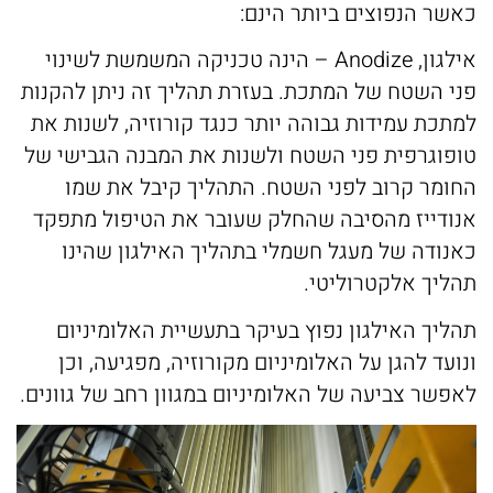
כאשר הנפוצים ביותר הינם:
VILLAGE
בנייה רוויה
חלונות בלגים
ALUG Masters
אילגון, Anodize – הינה טכניקה המשמשת לשינוי
LOFT
חלונות מינימל
מגדלי משרדים
בלוג
פני השטח של המתכת. בעזרת תהליך זה ניתן להקנות
למתכת עמידות גבוהה יותר כנגד קורוזיה, לשנות את
FRAME
חלונות ציר
פרוייקטים שונים
מן התקשורת
טופוגרפית פני השטח ולשנות את המבנה הגבישי של
חלונות הזזה
FRAMELESS
Innovation
החומר קרוב לפני השטח. התהליך קיבל את שמו
חלונות קיפ
אנודייז מהסיבה שהחלק שעובר את הטיפול מתפקד
צרו קשר
כאנודה של מעגל חשמלי בתהליך האילגון שהינו
חלונות דריי קיפ
אדריכלים
תהליך אלקטרוליטי.
תהליך האילגון נפוץ בעיקר בתעשיית האלומיניום
ונועד להגן על האלומיניום מקורוזיה, מפגיעה, וכן
לאפשר צביעה של האלומיניום במגוון רחב של גוונים.