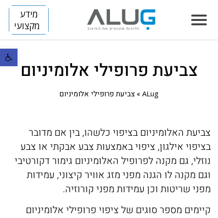
מידע
מקצועי
פתח סרגל נ
צביעת פרופילי אלומיניום
הסיפור שלנו
חלונות
ALug
»
צביעת פרופילי אלומיניום
LUMINIZE
הצללה
SLIM
FLIP
צביעת האלומיניום בציפוי כלשהו, בין אם מדובר
דלתות
בציפוי אילגון, ציפוי באמצעות צבע אבקתי או צבע
SKINNY
BREEZE
ARENA
מחיצות
נוזלי, גם מקנה לפרופיל האלומיניום גימור דקורטיבי
HORIZON S
DIVIDE
TITAN
וגם מקנה לו הגנה מפני מזג אוויר קיצוני, עמידות
קירות מסך
מפני שריטות וכן עמידות מפני קורוזיה.
HORIZON
פרוייקטים
קיימים מספר סוגים של ציפוי פרופילי אלומיניום
VISION
בנייה פרטית
חלונות אלומיניום