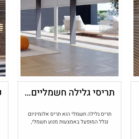
תריסי גלילה חשמליים: נוחות, שליטה ובקרת אור בבית
תריס גלילה חשמלי הוא תריס אלומיניום
נגלל המופעל באמצעות מנוע חשמלי,
בלחצן קיר, בשלט או במערכת בית חכם,
במקום בהפעלה…