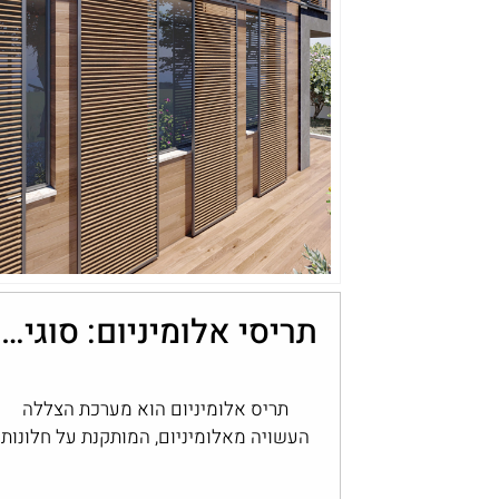
תריסי אלומיניום: סוגים, יתרונות ובחירה לבית
תריס אלומיניום הוא מערכת הצללה
העשויה מאלומיניום, המותקנת על חלונות
ופתחים ומאפשרת לשלוט בכמות האור,
בפרטיות ובחשיפה לחוץ. תריסי אלומיניום…