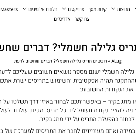
מחיצות
קירות מסך
פרוייקטים
חלונות אלומיניום
 Masters
צרו קשר
אדריכלים
ריס גלילה חשמלי? דברים שחש
ALug
»
רוכשים תריס גלילה חשמלי? דברים שחשוב לדעת
גלילה חשמלי ישנם מספר נושאים חשובים שעליכם לדעת
ההתקנה תהיה אפקטיבית והשימוש בתריסים ישרת אתכם
ם את הנקודות החשובות:
ו מתג בקיר – באפשרותכם לבחור באיזו דרך תשלטו על ה
יה להציב נקודת חשמל ליד כל תריס. מכיוון שלרוב לשלט
 לבחור בהפעלת התריס על ידי מתג בקיר.
מידה ואתם מעוניינים לחבר את התריסים למערכת של בי