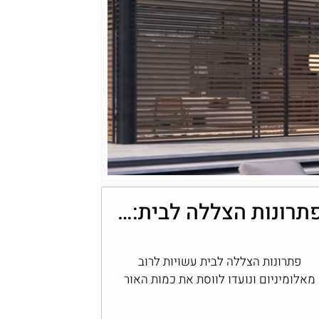
פתרונות הצללה לבית: שליטה בכמות האור עם מערכות אלומיניום
פתרונות הצללה לבית עשויות לרוב
מאלומיניום ונועדו לווסת את כמות האור
הנכנסת לבית ואת החום החודר דרך
החלונות והפתחים, ולשמור…