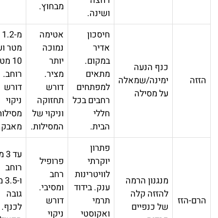
רחצה
מבחוץ.
ושינה.
חיסכון
אטימה
מ-1.2
אדיר
נמוכה
מטר ועד
במקום.
יותר
10 מטר
כנף הנעה
מתאים
מציר.
רוחב.
זזה
ימינה/שמאלה
למפתחים
דורש
דורש
על מסילה
רחבים בכל
תחזוקה
ניקוי
חללי
וניקוי של
מסילות
הבית.
המסילות.
מאבק.
פתרון
עד 3 מ'
יוקרתי
פרופיל
רוחב
לוויטרינות
רחב
מנגנון הרמה
ו-3.5 מ'
ענק. בידוד
ומסיבי.
להזזה קלה
גובה
רם-הזז
תרמי
דורש
של כנפיים
לכנף.
ואקוסטי
ניקוי