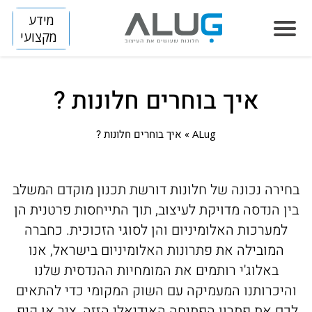
מידע
מקצועי
איך בוחרים חלונות ?
סיפור שלנו
לונות
ALug
»
איך בוחרים חלונות ?
LUMINIZE
צללה
SLIM
FLIP
ירה נכונה של חלונות דורשת תכנון מוקדם המשלב
לתות
ן הנדסה מדויקת לעיצוב, תוך התייחסות פרטנית הן
SKINNY
BREEZE
ARENA
חיצות
למערכות האלומיניום והן לסוגי הזכוכית. כחברה
HORIZON S
DIVIDE
TITAN
המובילה את פתרונות האלומיניום בישראל, אנו
ירות מסך
באלוג'י רותמים את המומחיות ההנדסית שלנו
HORIZON
רוייקטים
היכרותנו המעמיקה עם השוק המקומי כדי להתאים
VISION
בנייה פרטית
לונות אלומיניום
ם את פתרון הפתיחה האידיאלי הזזה, ציר או קיפ,