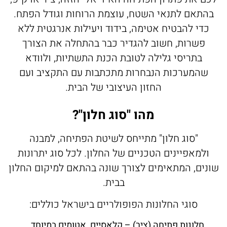
התאם לתנאי השטח, עוצמת הרוחות וגודל הפתח.
VILLAGE
בנייה רוויה
חלונות בלגים
ALUG Master
כדי להבטיח אטימה, בידוד ויעילות אנרגטית ללא
LOFT
חלונות מינימל
מגדלי משרדים
לוג
פשרות, חשוב להגדיר כבר בהתחלה את הצורך
FRAME
חלונות ציר
פרוייקטים שונים
בתריסי גלילה לטובת הכנת התשתיות, ולוודא
ן התקשורת
שהמערכות הנבחרות מתכתבות עם התקציב ועם
חלונות הזזה
FRAMELESS
Innovatio
החזון העיצובי של הבית.
חלונות קיפ
רו קשר
מהו "סוג חלון"?
חלונות דריי קיפ
דריכלים
"סוג חלון" מתייחס לשיטת הפתיחה, למבנה
ולמאפיינים הטכניים של החלון. לכל סוג יתרונות
נים, המתאימים לצורך שונה בהתאם למיקום החלון
בבית.
סוגי החלונות הפופולריים בישראל כוללים:
חלונות פתיחה (ציר) – קלאסיים, אטומים במיוחד