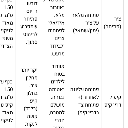
דורש
ואוורור
150
רדיוס
פתיחה מלאה
מלא.
ס"מ. קל
יר
פתיחה
על ציר
אידיאלי
מאוד
פתיחה)
שמפריע
(ימין/שמאל)
לפתחים
לניקוי
לריהוט
צרים
משני
סמוך.
ולבידוד
הצדדים.
מרעש.
אוורור
יקר יותר
בטוח
מחלון
לילדים
כנף עד
ציר.
פתיחה עליונה
ואטימה
150
בחלון
יפ /
לאוורור (+
גבוהה.
ס"מ. דריי
קיפ
ריי קיפ
פתיחת צד
מושלם
קיפ נוח
(בלבד)
בדריי קיפ)
למטבח,
מאוד
קשה
חדרי
לניקוי.
לנקות