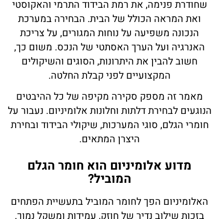
שחודרת פנימה, את רמת הבידוד התרמי והאקוסטי
VILLAGE
בנייה רוויה
חלונות בלגים
ואת המראה הכולל של הבית. הבחירה במערכת
ALUG Masters
הנכונה משפיעה על נוחות המגורים, על צריכת
LOFT
חלונות מינימל
מגדלי משרדים
בלוג
האנרגיה ועל הערך האסתטי של הנכס. משום כך,
FRAME
חלונות ציר
פרוייקטים שונים
מן התקשורת
חשוב להבין את היתרונות, הסוגים והשיקולים
המקצועיים לפני קבלת החלטה.
חלונות הזזה
FRAMELESS
Innovation
מאמר זה מספק סקירה מקיפה של כל ההיבטים
חלונות קיפ
צרו קשר
הנוגעים לבחירת דלתות וחלונות אלומיניום. נעבור על
חלונות דריי קיפ
אדריכלים
חומרי הגלם, סוגי המערכות, שיקולי הבידוד ובחירת
היצרן המתאים.
מדוע אלומיניום הוא חומר הגלם
המוביל?
האלומיניום הפך לחומר המוביל בתעשיית הפתחים
בזכות שילוב נדיר של חוזק, עמידות ומשקל נמוך.