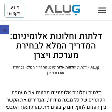
מידע
מקצועי
פתח סרגל נ
דלתות וחלונות אלומיניום:
הסיפור שלנו
המדריך המלא לבחירת
חלונות
מערכת ויצרן
LUMINIZE
הצללה
SLIM
FLIP
ALug
»
דלתות וחלונות אלומיניום: המדריך המלא לבחירת
דלתות
מערכת ויצרן
SKINNY
BREEZE
ARENA
מחיצות
HORIZON S
DIVIDE
TITAN
קירות מסך
דלתות וחלונות אלומיניום מהווים את מעטפת
HORIZON
הפתחים של כל מבנה מודרני, ומגדירים את הקשר
פרוייקטים
בין הפנים לחוץ. הם קובעים את כמות האור הטבעי
VISION
בנייה פרטית
חלונות אלומיניום