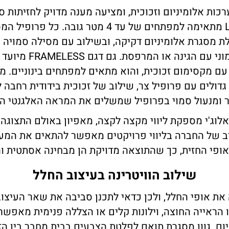
כות אלומיניום וזכוכית, ומציעה מענה מדויק לחזיתות ס
המינימל LUMINIZE מתאימה למפתחים של עד 4 מטר ג
ת מסגרת אלומיניום דקיקה, ובשילוב עם מסילה סמויה 
משתלבת באופן הרמוני 
ולים עם פרופיל צר, שילוב של זכוכית בידודית רחבה ל
ר ומנעול סמוי בפרופיל שמשלים את המראה האלגנטי ה
לוג'י מספקת ליווי מקצה לקצה, מאפיון באולם התצוגה 
רב של החברה בליווי פרויקטים מאפשר להתאים את המע
ופי החזית, כך שהתוצאה מדויקת הן מבחינה אסתטית וה
שילוב הוויטרינה בעיצוב החלל
 את אופי החלל, ולכן כדאי לתכנן סביבה את שאר העיצוב.
 הראייה החוצה, וילונות קלים או הצללה פנימית מאפש
ום. גוון מסגרת תואם לפלטת הצבעים בבית מחבר בין הזכ