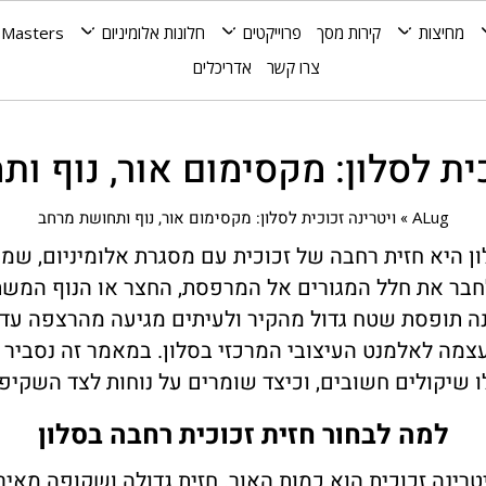
מחיצות
קירות מסך
פרוייקטים
חלונות אלומיניום
 Masters
צרו קשר
אדריכלים
כית לסלון: מקסימום אור, נוף ו
ALug
»
ויטרינה זכוכית לסלון: מקסימום אור, נוף ותחושת מרחב
לון היא חזית רחבה של זכוכית עם מסגרת אלומיניום, ש
חבר את חלל המגורים אל המרפסת, החצר או הנוף המשת
רינה תופסת שטח גדול מהקיר ולעיתים מגיעה מהרצפה עד
צמה לאלמנט העיצובי המרכזי בסלון. במאמר זה נסביר מ
ו שיקולים חשובים, וכיצד שומרים על נוחות לצד השקיפו
למה לבחור חזית זכוכית רחבה בסלון
טרינה זכוכית הוא כמות האור. חזית גדולה ושקופה מאי