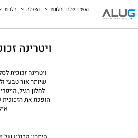
הסיפור שלנו
חלונות
הצללה
דלתות
ויטרינה זכו
ויטרינה זכוכית לס
שיותר אור טבעי ול
לחלון רגיל, הויט
הופכת את הזכוכית ע
איל
היתרון הבולט של וי