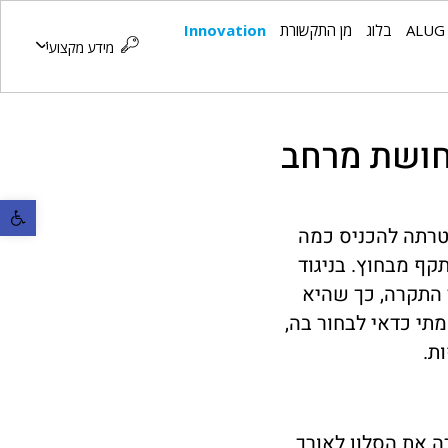
ALUG
בלוג
מן התקשורת
Innovation
מידע מקצועי
תחושת מרחב
פתח סרגל נ
מטרתה להכניס כמה
קף מבחוץ. בניגוד
 התקרה, כך שהיא
תי כדאי לבחור בה,
ת.
רה את הסלון לאורך