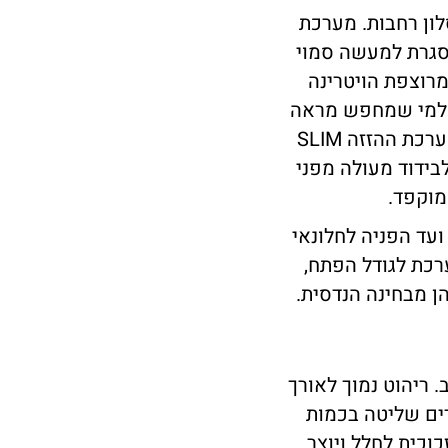
לון רחבות. מערכת
ובה. כל פרופיל המסגרת למעשה סמוי
מרוצפת הויטרינה
עם הגינה או המרפסת. גם דגם FRAMELESS מיועד למי שמחפש מראה
כמעט נטול מסגרת עם מקסימום זכוכית, והוא מתאים למפתחים בינוניים. מערכת ההזזה SLIM
בידוד מעולה מפני
מוקפד.
ועד הפניה לחלונאי
רכת לגודל הפתח,
ן מבחינה הנדסית.
 ריהוט נמוך לאורך
רים שליטה בכמות
וכית לחלל ויוצר