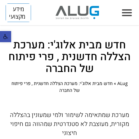
מידע
מקצועי
פתח סרגל נ
חדש מבית אלוג'י: מערכת
הסיפור שלנו
הצללה חדשנית , פרי פיתוח
חלונות
של החברה
LUMINIZE
הצללה
SLIM
FLIP
ALug
»
חדש מבית אלוג'י: מערכת הצללה חדשנית , פרי פיתוח
דלתות
של החברה
SKINNY
BREEZE
ARENA
מחיצות
HORIZON S
DIVIDE
TITAN
קירות מסך
מערכת שמתאימה לשימור ולמי שמעונין בהצללה
HORIZON
מקורית, מעוצבת לא סטנדרטית שמהווה גם חיפוי
פרוייקטים
חיצוני
VISION
בנייה פרטית
חלונות אלומיניום