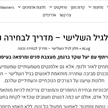
מחיצות
קירות מסך
פרוייקטים
חלונות אלומיניום
 Masters
צרו קשר
אדריכלים
לגיל השלישי – מדריך לבחירה נ
ALug
»
חלון לגיל השלישי – מדריך לבחירה נכונה
וף עם יעל שקד ברגמן, מעצבת פנים ומרפאה בעיסוק 
תחים לאור ולנוף, אלא גם אלמנטים משמעותיים שמשפיעי
כננים סביבה שתהיה מותאמת לאנשים בגיל השלישי – חש
חלונות שיענו על הצרכים הנוכחיים והעתידיים שלהם.
נוניות ובחירת החומרים והמוצרים צריכות להיות מותאמ
ל אדם, אולם יש כמה דגשים חשובים שכדאי לקחת בחשב
 נוחות ותפקוד: לאפשר תפעול קל ונוח, ללא מאמץ מיותר.