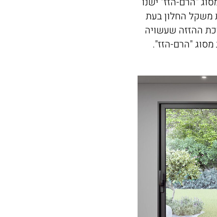
סוג "הרם-הזז" ישנו
 משקל החלון בעת
כת ההזזה שעשויה