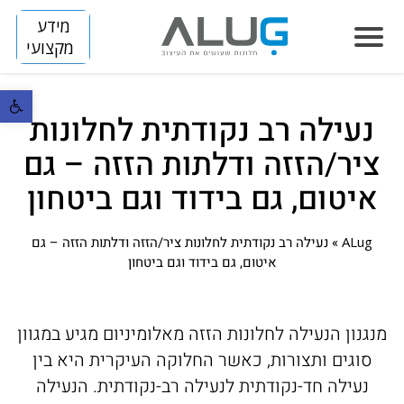
מידע
מקצועי
פתח סרגל נ
נעילה רב נקודתית לחלונות
הסיפור שלנו
ציר/הזזה ודלתות הזזה – גם
חלונות
איטום, גם בידוד וגם ביטחון
LUMINIZE
הצללה
SLIM
FLIP
ALug
»
נעילה רב נקודתית לחלונות ציר/הזזה ודלתות הזזה – גם
דלתות
איטום, גם בידוד וגם ביטחון
SKINNY
BREEZE
ARENA
מחיצות
HORIZON S
DIVIDE
TITAN
קירות מסך
מנגנון הנעילה לחלונות הזזה מאלומיניום מגיע במגוון
HORIZON
סוגים ותצורות, כאשר החלוקה העיקרית היא בין
פרוייקטים
נעילה חד-נקודתית לנעילה רב-נקודתית. הנעילה
VISION
בנייה פרטית
חלונות אלומיניום