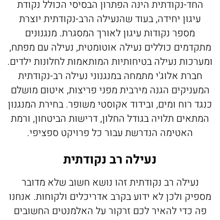
החד-נקודתית הינה הפתרון הבסיסי הכולל נקודת
VILLAGE
בנייה רוויה
חלונות בלגים
עיגון יחידה, בעוד שהנעילה הרב-נקודתית יוצרת
ALUG Masters
מספר נקודות עיגון לאורך המסגרת. מנגנונים
LOFT
חלונות מינימל
מגדלי משרדים
בלוג
מתקדמים כוללים נעילה אוטומטית, נעילה עם מפתח,
FRAME
חלונות ציר
פרוייקטים שונים
מן התקשורת
ומערכות נעילה בטיחותיות המותאמות לחלונות ילדים.
חברת אלוג'י מתמחה במנגנוני נעילה רב-נקודתית
חלונות הזזה
FRAMELESS
Innovation
המעניקים הגנה מירבית מפני פריצות, איטום מושלם
חלונות קיפ
צרו קשר
כנגד רוח ומים, ובידוד אקוסטי משופר. בחירת המנגנון
חלונות דריי קיפ
המתאים תלויה בגודל החלון, דרישות הביטחון, ורמת
אדריכלים
האטימה הנדרשת עבור כל פרויקט ספציפי.
נעילה רב נקודתית
נעילה רב נקודתית זהו נושא חשוב שלא מדובר
מספיק ולכן לא ידוע בקרב אדריכלים ולקוחות. אנחנו
פה כדי להאיר לכם זרקור על האלמנטים החשובים