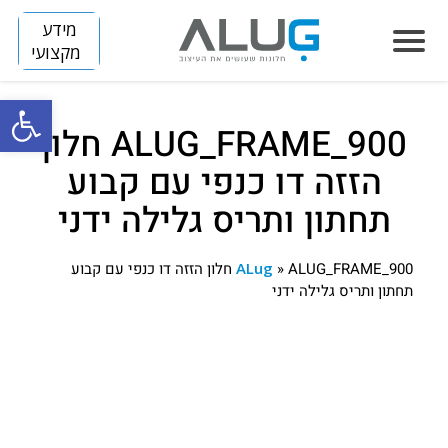
מידע
מקצועי
פתח סרגל
ALUG_FRAME_900 חלון
הסיפור שלנו
הזזה דו כנפי עם קבוע
חלונות
תחתון ותריס גלילה ידני
LUMINIZE
הצללה
FLIP
SLIM
»
ALug
ALUG_FRAME_900 חלון הזזה דו כנפי עם קבוע
דלתות
תחתון ותריס גלילה ידני
ARENA
BREEZE
SKINNY
מחיצות
DIVIDE
TITAN
HORIZON S
קירות מסך
HORIZON
פרוייקטים
בנייה פרטית
VISION
חלונות אלומיניום