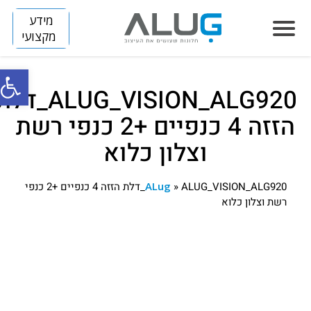
מידע
מקצועי
פתח סרג
ALUG_VISION_ALG920_דלת
הסיפור שלנו
הזזה 4 כנפיים +2 כנפי רשת
חלונות
וצלון כלוא
LUMINIZE
הצללה
FLIP
SLIM
»
ALug
ALUG_VISION_ALG920_דלת הזזה 4 כנפיים +2 כנפי
דלתות
רשת וצלון כלוא
ARENA
BREEZE
SKINNY
מחיצות
DIVIDE
TITAN
HORIZON S
קירות מסך
HORIZON
פרוייקטים
בנייה פרטית
VISION
חלונות אלומיניום