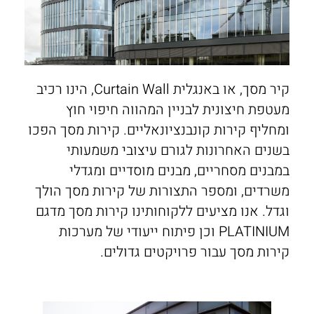
חלונות בלגים
בנייה רוויה
VILLAGE
ALUG Masters
חלונות מינימל
מגדלי משרדים
LOFT
בלוג
חלונות ציר
פרוייקטים שונים
FRAME
מן התקשורת
קיר מסך, או באנגלית Curtain Wall, הינו רכיב
חלונות הזזה
FRAMELESS
Innovation
מעטפת חיצונית לבניין המהווה חיפוי חוץ
ומחליף קירות קונבנציונאליים. קירות מסך הפכו
חלונות קיפ
צרו קשר
בשנים האחרונות לגורם עיצובי משמעותי
חלונות דריי קיפ
אדריכלים
במבנים מסחריים, מבנים מוסדיים ומגדלי
משרדים, ומספר התצורות של קירות מסך הולך
וגדל. אנו מציעים ללקוחותינו קירות מסך מדגם
PLATINIUM וכן פיתוח ייעודי של מערכות
קירות מסך עבור פרויקטים גדולים.