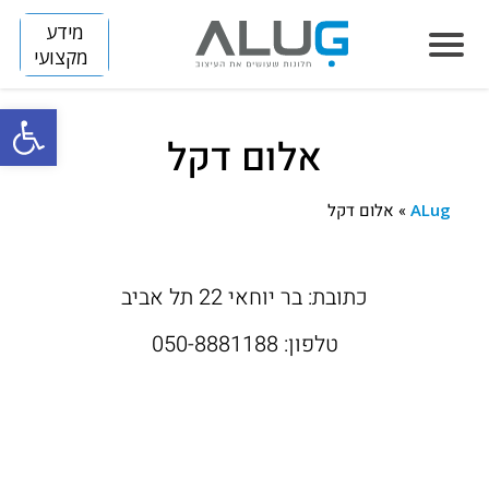
מידע
מקצועי
פתח סרגל
אלום דקל
הסיפור שלנו
חלונות
ALug
»
אלום דקל
LUMINIZE
הצללה
FLIP
SLIM
כתובת: בר יוחאי 22 תל אביב
דלתות
ARENA
BREEZE
SKINNY
טלפון: 050-8881188
מחיצות
DIVIDE
TITAN
HORIZON S
קירות מסך
HORIZON
פרוייקטים
בנייה פרטית
VISION
חלונות אלומיניום