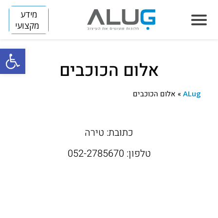
מידע
מקצועי
פתח סרגל
אלום הכוכבים
הסיפור שלנו
חלונות
ALug
»
אלום הכוכבים
LUMINIZE
הצללה
FLIP
SLIM
כתובת: טירה
דלתות
ARENA
BREEZE
SKINNY
טלפון: 052-2785670
מחיצות
DIVIDE
TITAN
HORIZON S
קירות מסך
HORIZON
פרוייקטים
בנייה פרטית
VISION
חלונות אלומיניום