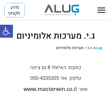
מידע
מקצועי
פתח סרגל
ג.י. מערכות אלומיניום
הסיפור שלנו
חלונות
ALug
»
ג.י. מערכות אלומיניום
LUMINIZE
הצללה
FLIP
SLIM
כתובת: האיזמל 8 נס ציונה
דלתות
ARENA
BREEZE
SKINNY
טלפון: אור 050-4335305
מחיצות
DIVIDE
TITAN
HORIZON S
קירות מסך
www.masterwin.co.il
אתר:
HORIZON
פרוייקטים
בנייה פרטית
VISION
חלונות אלומיניום