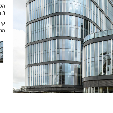
הקמ
3 מבנים על פני שטח של 13.5 דונם.
החש