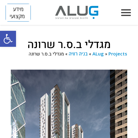
מידע
מקצועי
פתח סרגל
מגדלי ב.ס.ר שרונה
הסיפור שלנו
Projects
»
ALug
»
בניה רוויה
»
מגדלי ב.ס.ר שרונה
חלונות
LUMINIZE
הצללה
FLIP
SLIM
דלתות
ARENA
BREEZE
SKINNY
מחיצות
DIVIDE
TITAN
HORIZON S
קירות מסך
HORIZON
פרוייקטים
בנייה פרטית
VISION
חלונות אלומיניום