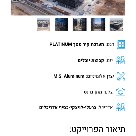
חלונות בלגים
בנייה רוויה
VILLAGE
ALUG Masters
חלונות מינימל
מגדלי משרדים
LOFT
בלוג
חלונות ציר
פרוייקטים שונים
FRAME
מן התקשורת
חלונות הזזה
דגם:
מערכת קיר מסך PLATINUM
FRAMELESS
Innovation
חלונות קיפ
צרו קשר
יזם:
קבוצת יובלים
חלונות דריי קיפ
אדריכלים
יצרן אלומיניום:
M.S. Aluminum
צלם:
מתן ברנס
אדריכל:
ברעלי-לויצקי-כסיף אדריכלים
תיאור הפרוייקט: