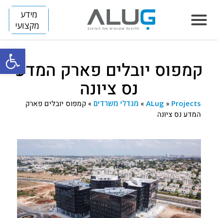
מידע
מקצועי
פתח סרגל
קמפוס יובלים פארק המדע
הסיפור שלנו
נס ציונה
חלונות
Projects
»
ALug
»
מגדלי משרדים
»
קמפוס יובלים פארק
LUMINIZE
הצללה
המדע נס ציונה
FLIP
SLIM
דלתות
ARENA
BREEZE
SKINNY
מחיצות
DIVIDE
TITAN
HORIZON S
קירות מסך
HORIZON
פרוייקטים
בנייה פרטית
VISION
חלונות אלומיניום