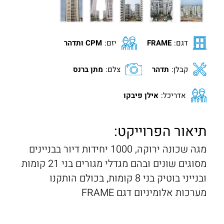
חלונות בלגים
בנייה רוויה
VILLAGE
ALUG Masters
חלונות מינימל
מגדלי משרדים
LOFT
בלוג
דגם:
FRAME
יזם:
CPM ותדהר
חלונות ציר
פרוייקטים שונים
FRAME
מן התקשורת
קבלן:
תדהר
צלם:
מתן ברנס
חלונות הזזה
FRAMELESS
Innovation
חלונות קיפ
אדריכל:
אילן פיבקו
צרו קשר
חלונות דריי קיפ
אדריכלים
תיאור הפרוייקט:
מגה שכונה ירוקה, 1000 יחידות דיור בבניינים
מסוגים שונים ובהם מגדלי מגורים בני 21 קומות
ובנייני בוטיק בני 8 קומות, בכולם הותקנו
מערכות אלומיניום דגם FRAME