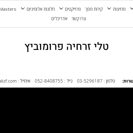
מחיצות
קירות מסך
פרוייקטים
חלונות אלומיניום
Masters
צרו קשר
אדריכלים
טלי זרחיה פרומוביץ
רות:
טלפון : 03-5296187
נייד : 052-8408755
אימייל : tali@talizf.com