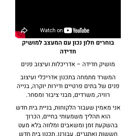
חלונות בלגים
בנייה רוויה
VILLAGE
ALUG Masters
חלונות מינימל
מגדלי משרדים
LOFT
בלוג
חלונות ציר
פרוייקטים שונים
FRAME
מן התקשורת
בוחרים חלון נכון עם המעצב למושיק
חלונות הזזה
FRAMELESS
Innovation
חדידה
חלונות קיפ
צרו קשר
מושיק חדידה – אדריכלות ועיצוב פנים
חלונות דריי קיפ
אדריכלים
המשרד מתמחה בתכנון אדריכלי ועיצוב
פנים של בתים פרטיים ודירות יוקרה, בנייה
רוויה, משרדים, מבני ציבור ומסחר.
אני מאמין שעבור הלקוחות, בניית בית חדש
הוא תהליך משמעותי בחיים, הכרוך
בהשקעת זמן ומשאבים ומלווה בלא מעט
חששות ואתגרים. עבורנו, תכנון בית חדש