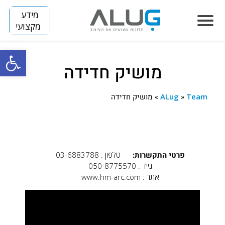
מידע
מקצועי
פתח סרגל
מושיק חדידה
הסיפור שלנו
חלונות
Team
»
ALug
»
מושיק חדידה
LUMINIZE
הצללה
FLIP
SLIM
דלתות
ARENA
BREEZE
SKINNY
פרטי התקשרות:
טלפון : 03-6883788
מחיצות
נייד : 050-8775570
DIVIDE
TITAN
HORIZON S
קירות מסך
אתר : www.hm-arc.com
HORIZON
פרוייקטים
בנייה פרטית
VISION
חלונות אלומיניום