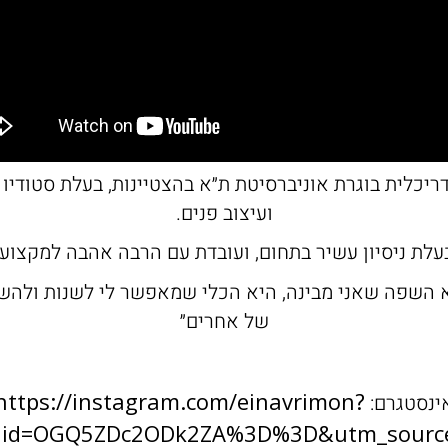
יכלית בוגרת אוניברסיטת ת״א בהצטיינות, בעלת סטודיו ב
ועיצוב פנים.
עלת ניסיון עשיר בתחום, ועובדת עם הרבה אהבה למקצוע.
א השפה שאני מבינה, היא הכלי שמאפשר לי לשנות ולהש
של אחרים״
https://instagram.com/einavrimon?
ינסטגרם:
hid=OGQ5ZDc2ODk2ZA%3D%3D&utm_sourc