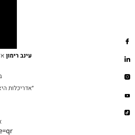
עינב רימון
אדר
ב
״אדריכלות הי
א
e=qr